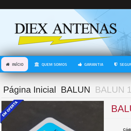
INÍCIO
QUEM SOMOS
GARANTIA
SEGUR
Página Inicial
BALUN
BALUN 1
BAL
Códi