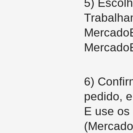
5)
Escolh
Trabalha
Mercado
MercadoE
6)
Confir
pedido, 
E use os
(Mercado