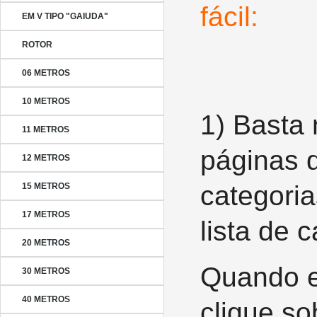
fácil:
EM V TIPO "GAIUDA"
ROTOR
06 METROS
10 METROS
1)
Basta 
11 METROS
páginas 
12 METROS
categori
15 METROS
17 METROS
lista de c
20 METROS
Quando e
30 METROS
40 METROS
clique so