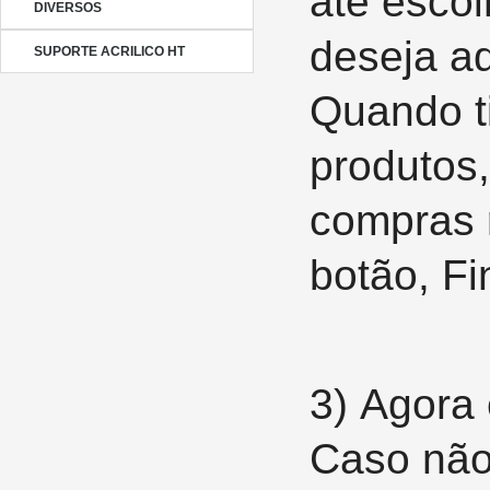
até escol
DIVERSOS
deseja ad
SUPORTE ACRILICO HT
Quando ti
produtos
compras
botão,
Fi
3)
Agora 
Caso não