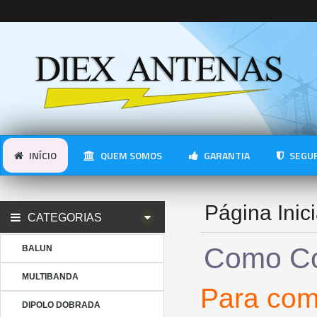
INÍCIO
QUEM SOMOS
GARANTIA
SEGUR
Página Inici
CATEGORIAS
Como C
BALUN
MULTIBANDA
Para com
DIPOLO DOBRADA