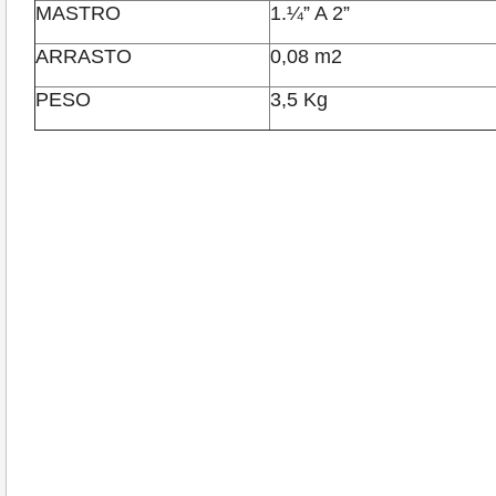
MASTRO
1.¼” A 2”
ARRASTO
0,08 m
2
PESO
3,5 Kg