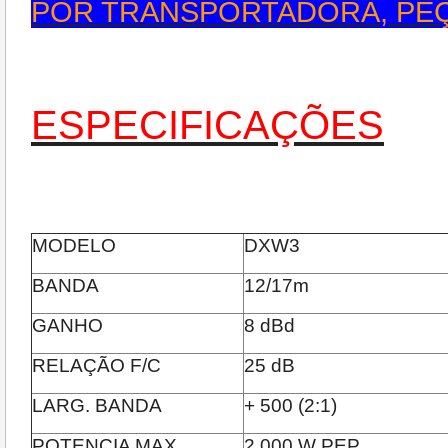
POR TRANSPORTADORA, PE
ESPECIFICAÇÕES
MODELO
DXW3
BANDA
12/17m
GANHO
8 dBd
RELAÇÃO F/C
25 dB
LARG. BANDA
+ 500 (2:1)
POTENCIA MAX.
2.000 W PEP