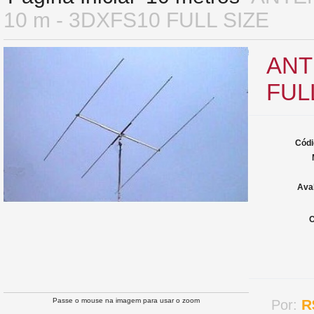
10 m - 3DXFS10 FULL SIZE
ANT
FUL
Códi
Ava
C
Passe o mouse na imagem para usar o zoom
R
Por: