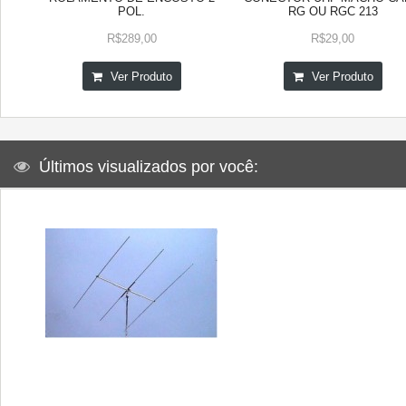
POL.
RG OU RGC 213
R$289,00
R$29,00
Ver Produto
Ver Produto
Últimos visualizados por você: