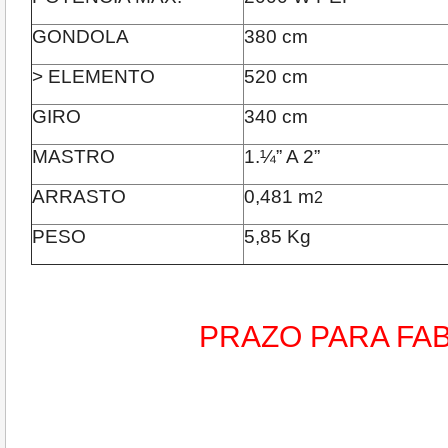
GONDOLA
380 cm
> ELEMENTO
520 cm
GIRO
340 cm
MASTRO
1.¼” A 2”
ARRASTO
0,481 m
2
PESO
5,85 Kg
PRAZO PARA FAB