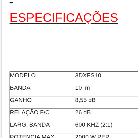
ESPECIFICAÇÕES
MODELO
3DXFS10
BANDA
10 m
GANHO
8,55 dB
RELAÇÃO F/C
26 dB
LARG. BANDA
600 KHZ (2:1)
POTENCIA MAX.
2000 W PEP