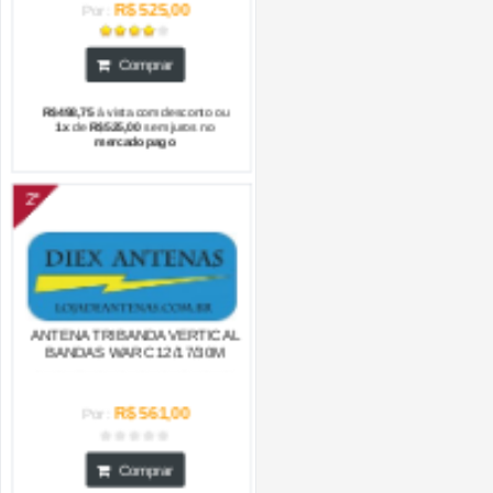
R$498,75
à vista com desconto ou
1x
de
R$525,00
sem juros no
mercadopago
2°
ANTENA TRIBANDA VERTICAL
BANDAS WARC 12/17/30M
R$ 561,00
Por:
Comprar
R$532,95
à vista com desconto ou
1x
de
R$561,00
sem juros no
mercadopago