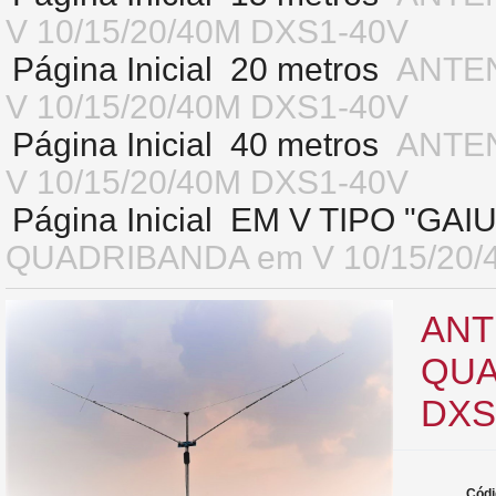
V 10/15/20/40M DXS1-40V
Página Inicial
20 metros
ANTEN
V 10/15/20/40M DXS1-40V
Página Inicial
40 metros
ANTEN
V 10/15/20/40M DXS1-40V
Página Inicial
EM V TIPO "GAI
QUADRIBANDA em V 10/15/20/
ANT
QUA
DXS
Códi