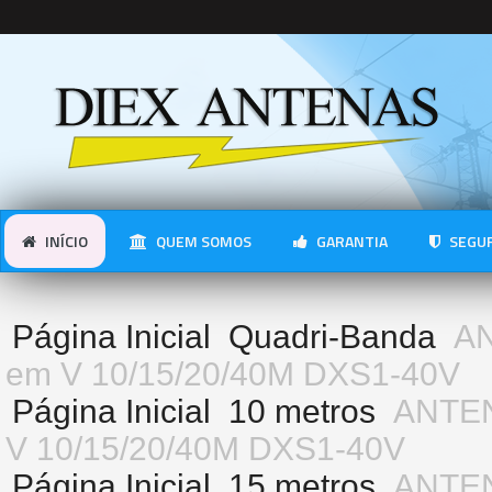
INÍCIO
QUEM SOMOS
GARANTIA
SEGUR
Página Inicial
Quadri-Banda
A
em V 10/15/20/40M DXS1-40V
Página Inicial
10 metros
ANTEN
V 10/15/20/40M DXS1-40V
Página Inicial
15 metros
ANTEN