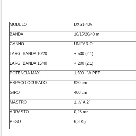
MODELO
DXS1-40V
BANDA
10/15/20/40 m
GANHO
UNITARIO
LARG. BANDA 10/20
+ 500 (2:1)
LARG. BANDA 15/40
+ 200 (2:1)
POTENCIA MAX.
1.500 W PEP
ESPAÇO OCUPADO
920 cm
GIRO
460 cm
MASTRO
1.¼” A 2”
ARRASTO
0,25 m
2
PESO
6,3 Kg