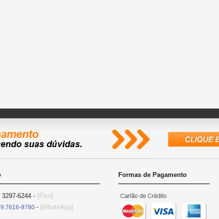
o
Formas de Pagamento
) 3297-6244 -
[Fixo]
-
[WhatsApp]
) 9.7616-9780