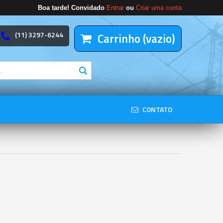
Boa tarde! Convidado
Entrar
ou
Criar uma conta
(11) 3297-6244
Carrinho (vazio)
CONTATO